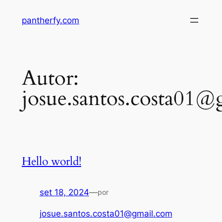
Pular
pantherfy.com
para
o
conteúdo
Autor:
josue.santos.costa01
Hello world!
set 18, 2024
—
por
josue.santos.costa01@gmail.com